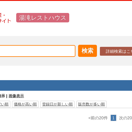
湯滝レストハウス
詳細検索はこ
表示 |
画像表示
安い順
価格が高い順
登録日が新しい順
販売数が多い順
<前の20件
1
次の2