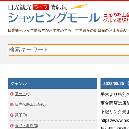
日光観光ライブ情報局がおすすめする、世界遺産の街日光のお土産品や
ジャンル
2022/08
アート(0)
平素より格別
落合商店は店
日光伝統工芸品(0)
下記リンク先
菓子(0)
https://www.nik
食品・飲料(0)
長い間ご不便